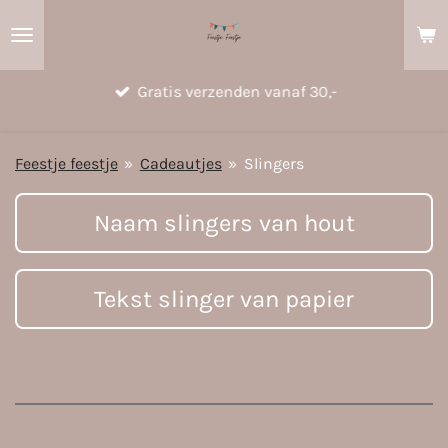
Ga
direct
naar
Gratis verzenden vanaf 30,-
de
hoofdinhoud
Feestje feestje
»
Cadeautjes
»
Slingers
Naam slingers van hout
Tekst slinger van papier