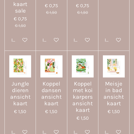
kaart
€ 0,75
€ 0,75
sale
€ 1,50
€ 1,50
€ 0,75
€ 1,50
In winkelwagen
In winkelwagen
In winkelwagen
In winkelwa
Jungle
Koppel
Koppel
Meisje
dieren
dansen
met koi
in bad
ansicht
ansicht
karpers
ansicht
kaart
kaart
ansicht
kaart
kaart
€ 1,50
€ 1,50
€ 1,50
€ 1,50
In winkelwagen
In winkelwagen
In winkelwagen
In winkelwa