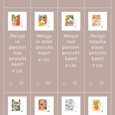
Meisje
Meisje
Meisje
Meisje
in
in stoel
met
rolscha
planten
ansicht
planten
atsen
kas
kaart
ansicht
ansicht
ansicht
kaart
kaart
€ 1,50
kaart
€ 1,50
€ 1,50
€ 1,50
In winkelwagen
In winkelwagen
In winkelwagen
In winkelwa