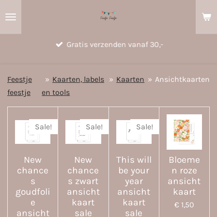
Ga
direct
naar
Gratis verzenden vanaf 30,-
de
hoofdinhoud
Feestje
»
Kaarten, labels
»
Kaarten
»
Ansichtkaarten
feestje
en tools
Sale!
Sale!
Sale!
New
New
This will
Bloeme
chance
chance
be your
n roze
s
s zwart
year
ansicht
goudfoli
ansicht
ansicht
kaart
e
kaart
kaart
€ 1,50
ansicht
sale
sale