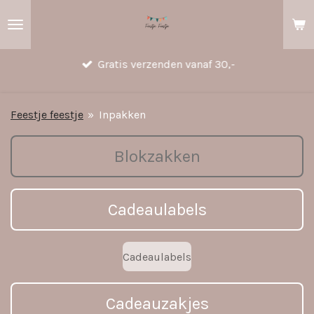
Ga
direct
naar
Gratis verzenden vanaf 30,-
de
hoofdinhoud
Feestje feestje
»
Inpakken
Blokzakken
Cadeaulabels
Cadeaulabels
Cadeauzakjes