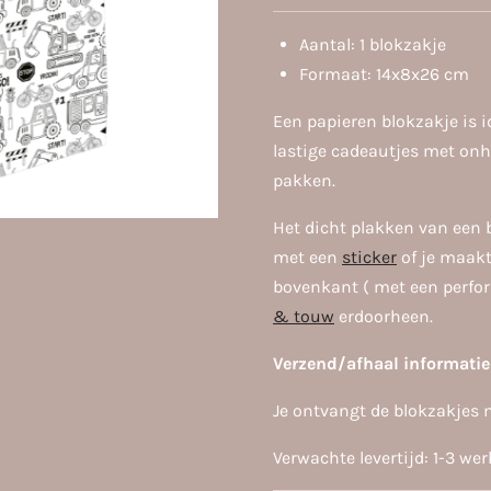
Aantal: 1 blokzakje
Formaat: 14x8x26 cm
Een papieren blokzakje is i
lastige cadeautjes met on
pakken.
Het dicht plakken van een 
met een
sticker
of je maakt
bovenkant ( met een perfor
& touw
erdoorheen.
Verzend/afhaal inf
ormatie
Je ontvangt de blokzakjes 
Verwachte levertijd: 1-3 we