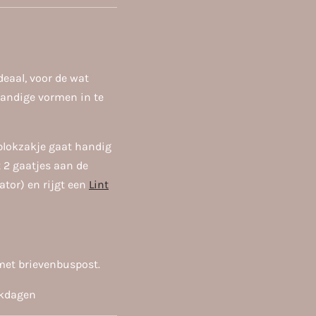
deaal, voor de wat
handige vormen in te
blokzakje gaat handig
 2 gaatjes aan de
ator) en rijgt een
Lint
met brievenbuspost.
rkdagen