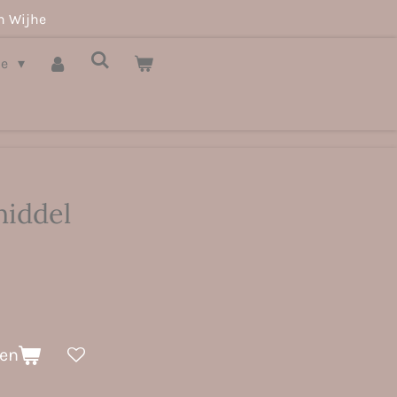
n Wijhe
je
middel
gen