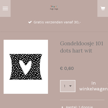
Ga
direct
naar
Gratis verzenden vanaf 30,-
de
hoofdinhoud
Gondeldoosje 101
dots hart wit
€ 0,60
In
winkelwagen
Aantal: 1 doosje