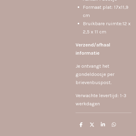
Formaat plat: 17x11,9
cm
Bruikbare ruimte:12 x
2,5 x 11 cm
Verzend/afhaal
inf
ormatie
Je ontvangt het
gondeldoosje per
brievenbuspost.
Verwachte levertijd: 1-3
werkdagen
D
D
S
D
e
e
h
e
l
e
a
l