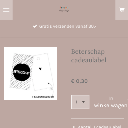
Ga
direct
naar
Gratis verzenden vanaf 30,-
de
hoofdinhoud
Beterschap
cadeaulabel
€ 0,30
In
winkelwagen
Aantal: 1 cadeaulabel