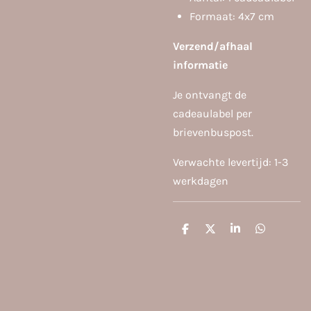
Formaat: 4x7 cm
Verzend/afhaal
inf
ormatie
Je ontvangt de
cadeaulabel per
brievenbuspost.
Verwachte levertijd: 1-3
werkdagen
D
D
S
D
e
e
h
e
l
e
a
l
e
l
r
e
n
e
n