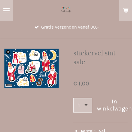
Ga
direct
naar
Gratis verzenden vanaf 30,-
de
hoofdinhoud
stickervel sint
sale
€ 1,00
In
winkelwagen
Aantal: 1 vel