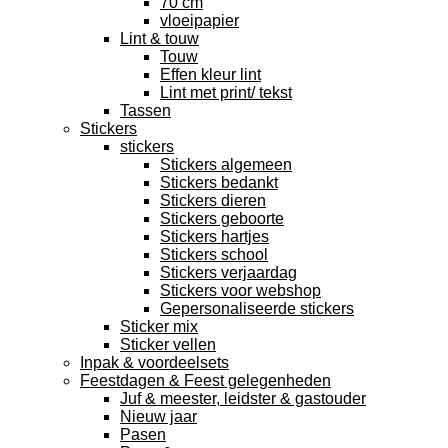
70 cm
vloeipapier
Lint & touw
Touw
Effen kleur lint
Lint met print/ tekst
Tassen
Stickers
stickers
Stickers algemeen
Stickers bedankt
Stickers dieren
Stickers geboorte
Stickers hartjes
Stickers school
Stickers verjaardag
Stickers voor webshop
Gepersonaliseerde stickers
Sticker mix
Sticker vellen
Inpak & voordeelsets
Feestdagen & Feest gelegenheden
Juf & meester, leidster & gastouder
Nieuw jaar
Pasen