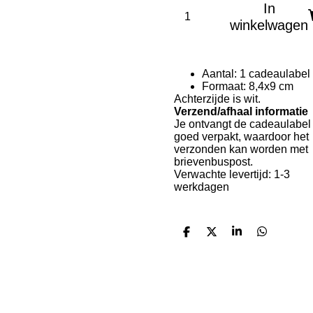
In
winkelwagen
Aantal: 1 cadeaulabel
Formaat: 8,4x9 cm
Achterzijde is wit.
Verzend/afhaal informatie
Je ontvangt de cadeaulabel
goed verpakt, waardoor het
verzonden kan worden met
brievenbuspost.
Verwachte levertijd: 1-3
werkdagen
D
D
S
D
e
e
h
e
l
e
a
l
e
l
r
e
n
e
n