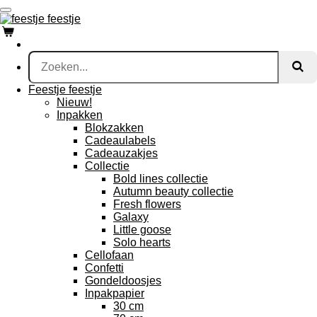
Ga
direct
naar
de
hoofdinhoud
Feestje feestje
Nieuw!
Inpakken
Blokzakken
Cadeaulabels
Cadeauzakjes
Collectie
Bold lines collectie
Autumn beauty collectie
Fresh flowers
Galaxy
Little goose
Solo hearts
Cellofaan
Confetti
Gondeldoosjes
Inpakpapier
30 cm