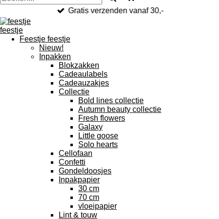
Gratis verzenden vanaf 30,-
Feestje feestje
Nieuw!
Inpakken
Blokzakken
Cadeaulabels
Cadeauzakjes
Collectie
Bold lines collectie
Autumn beauty collectie
Fresh flowers
Galaxy
Little goose
Solo hearts
Cellofaan
Confetti
Gondeldoosjes
Inpakpapier
30 cm
70 cm
vloeipapier
Lint & touw