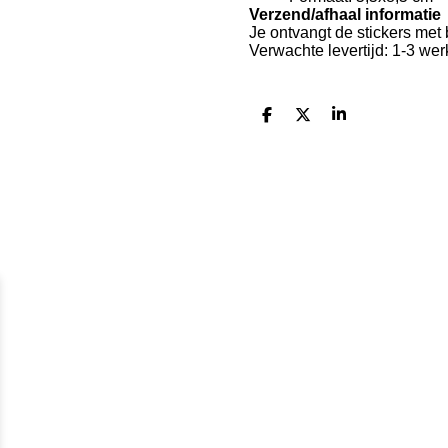
Verzend/afhaal inf
ormatie
Je ontvangt de stickers met
Verwachte levertijd: 1-3 we
D
D
S
e
e
h
l
e
a
e
l
r
n
e