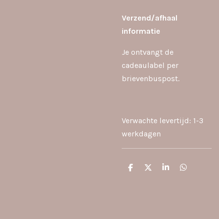
Verzend/afhaal
inf
ormatie
Je ontvangt de
cadeaulabel per
brievenbuspost.
Verwachte levertijd: 1-3
werkdagen
D
D
S
D
e
e
h
e
l
e
a
l
e
l
r
e
n
e
n