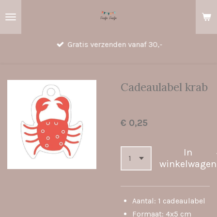
Ga
direct
naar
Gratis verzenden vanaf 30,-
de
hoofdinhoud
Cadeaulabel krab
€ 0,25
In
winkelwagen
Aantal: 1 cadeaulabel
Formaat: 4x5 cm