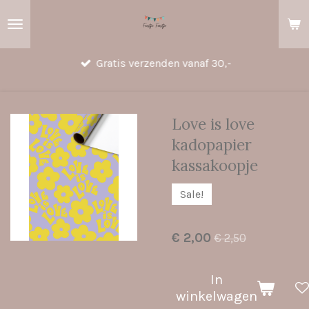
Ga
direct
naar
Gratis verzenden vanaf 30,-
de
hoofdinhoud
Love is love
kadopapier
kassakoopje
Sale!
€ 2,00
€ 2,50
In
winkelwagen