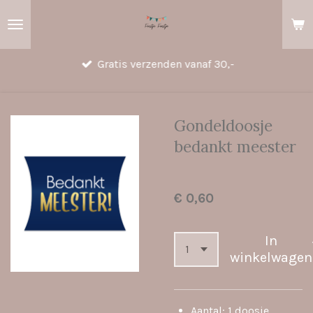
Ga
direct
naar
Gratis verzenden vanaf 30,-
de
hoofdinhoud
Gondeldoosje
bedankt meester
€ 0,60
In
winkelwagen
Aantal: 1 doosje