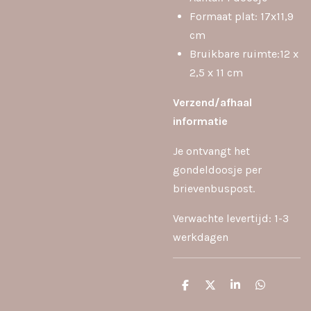
Formaat plat: 17x11,9
cm
Bruikbare ruimte:12 x
2,5 x 11 cm
Verzend/afhaal
inf
ormatie
Je ontvangt het
gondeldoosje per
brievenbuspost.
Verwachte levertijd: 1-3
werkdagen
D
D
S
D
e
e
h
e
l
e
a
l