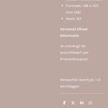
Formaat: 148 x 105
mm (A6)
Merk: KP
Verzend/afhaal
inf
ormatie
Je ontvangt de
ansichtkaart per
brievenbuspost.
Verwachte levertijd: 1-3
werkdagen
D
D
S
D
e
e
h
e