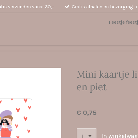
atis verzenden vanaf 30,-
Gratis afhalen en bezorging i
Feestje feest
Mini kaartje li
en piet
€ 0,75
In winkelwa