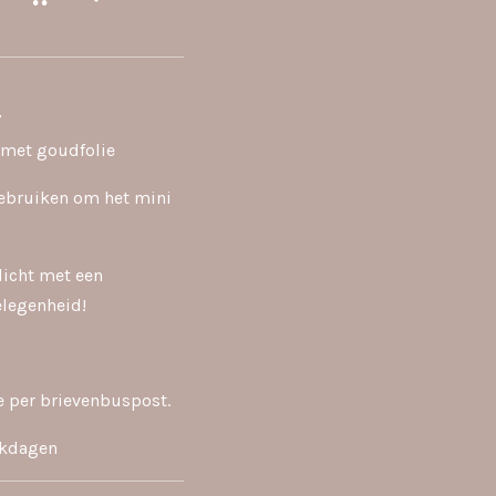
7
t met goudfolie
bruiken om het mini
dicht met een
elegenheid!
e per brievenbuspost.
erkdagen