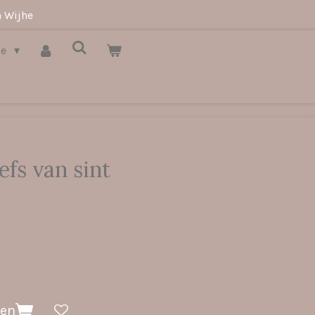
n Wijhe
je
efs van sint
gen