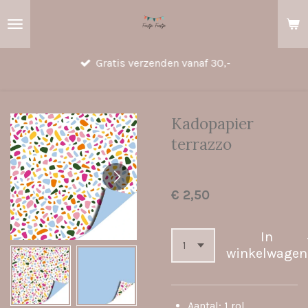
Ga
direct
naar
Gratis verzenden vanaf 30,-
de
hoofdinhoud
Kadopapier
terrazzo
€ 2,50
In
winkelwagen
Aantal: 1 rol