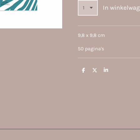
In winkelwa
9,8 x 9,8 cm
50 pagina's
D
D
S
e
e
h
l
e
a
e
l
r
n
e