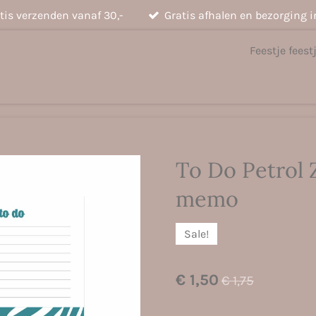
tis verzenden vanaf 30,-
Gratis afhalen en bezorging i
Feestje feest
To Do Petrol 
memo
Sale!
€ 1,50
€ 1,75