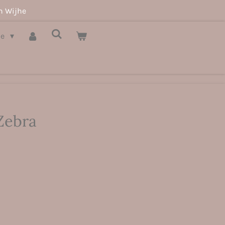
n Wijhe
je
Zebra