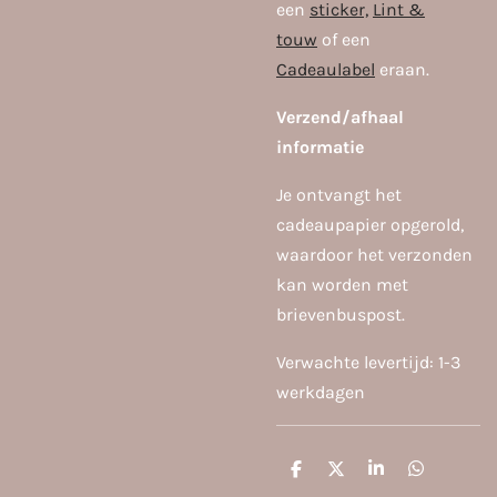
een
sticker,
Lint &
touw
of een
Cadeaulabel
eraan.
Verzend/afhaal
informatie
Je ontvangt het
cadeaupapier opgerold,
waardoor het verzonden
kan worden met
brievenbuspost.
Verwachte levertijd: 1-3
werkdagen
D
D
S
D
e
e
h
e