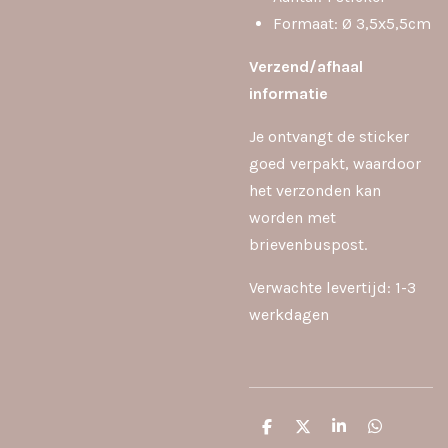
Formaat: Ø 3,5x5,5cm
Verzend/afhaal
informatie
Je ontvangt de sticker
goed verpakt, waardoor
het verzonden kan
worden met
brievenbuspost.
Verwachte levertijd: 1-3
werkdagen
D
D
S
D
e
e
h
e