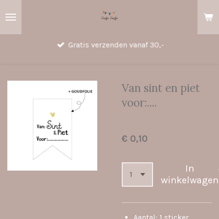
Ga
direct
naar
Gratis verzenden vanaf 30,-
de
hoofdinhoud
Van sint en piet
voor:....
€ 0,10
In
winkelwagen
Aantal: 1 sticker