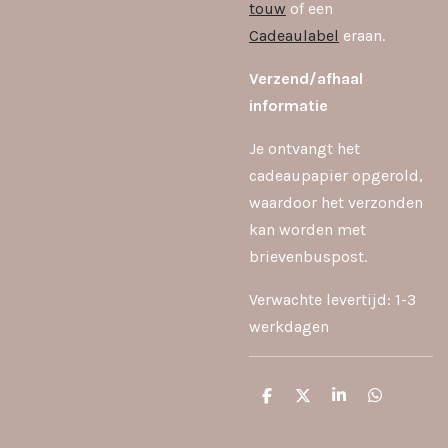
touw
of een
Cadeaulabel
eraan.
Verzend/afhaal
inf
ormatie
Je ontvangt het
cadeaupapier opgerold,
waardoor het verzonden
kan worden met
brievenbuspost.
Verwachte levertijd: 1-3
werkdagen
D
D
S
D
e
e
h
e
l
e
a
l