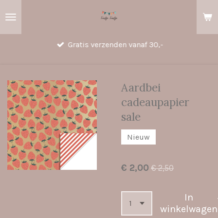
Ga
direct
naar
Gratis verzenden vanaf 30,-
de
hoofdinhoud
Aardbei
cadeaupapier
sale
Nieuw
€ 2,00
€ 2,50
In
winkelwagen